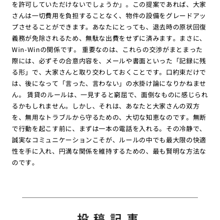
を許可していただけないでしょうか」。この提案であれば、大家
さんは一切費用を負担することなく、物件の設備をグレードアッ
プさせることができます。あなたにとっても、退去時の原状回復
義務が免除されるため、無駄な出費をせずに済みます。まさに、
Win-Winの関係です。 重要なのは、これらの交渉がまとまった
際には、必ずその合意内容を、メールや書面といった「記録に残
る形」で、大家さんと取り交わしておくことです。口約束だけで
は、後になって「言った、言わない」の水掛け論になりかねませ
ん。 賃貸のルールは、一見すると窮屈で、面倒なものに感じられ
るかもしれません。しかし、それは、あなたと大家さんの双方
を、無用なトラブルから守るための、大切な知恵なのです。無断
で行動を起こす前に、まずは一本の電話を入れる。その冷静で、
誠実なコミュニケーションこそが、ルールの中でも最大限の快適
性を手に入れ、円満な関係を維持するための、最も賢明な方法な
のです。
投稿記事