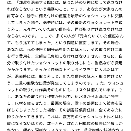
は、「部屋を退去する際には、借りた時の状態に戻して返さなけ
ればならない」という義務のこと。つまり、あなたが大家さんの
許可なく、勝手に備え付けの便座を最新のウォシュレットに交換
してしまった場合、退去時には、その最新のウォシュレットを取
り外し、元々付いていた古い便座を、再び取り付け直さなければ
ならないのです。 ここで、多くの人が「元々付いていた便座なん
て、もう捨ててしまった」という問題に直面します。その場合、
あなたは、元の便座と同等品を新たに購入し、その取り付け工事
を行う費用を、全額自己負担しなければなりません。さらに、自
分で取り付けたウォシュレットの取り外しにも、当然ながら費用
がかかります。せっかく快適なトイレライフを手に入れたはず
が、退去時には、取り外しと、新たな便座の購入・取り付けとい
う、二重の無駄な出費が発生してしまうのです。 また、ウォシュ
レットの取り付け作業そのものにも、リスクは潜んでいます。も
し、あなたの取り付け作業が原因で、給水管から水漏れが発生
し、床材を腐らせたり、最悪の場合、階下の部屋にまで被害を及
ぼしてしまったりした場合、その損害賠償責任は、全てあなたに
降りかかってきます。これは、数万円のウォシュレット代とは比
較にならないほどの、数十万円、数百万円単位の損害に発展しか
ねない、極めて深刻なリスクです。 では、賃貸物件で快適なウォ