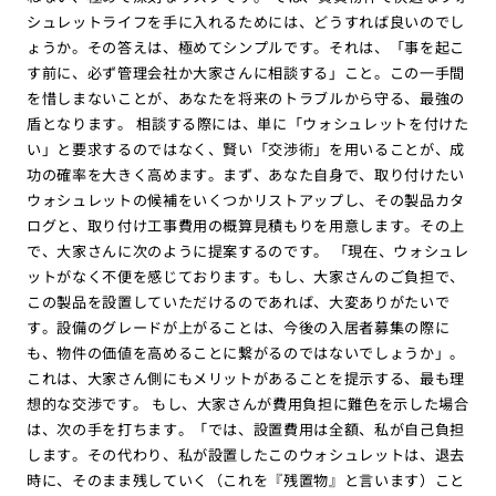
シュレットライフを手に入れるためには、どうすれば良いのでし
ょうか。その答えは、極めてシンプルです。それは、「事を起こ
す前に、必ず管理会社か大家さんに相談する」こと。この一手間
を惜しまないことが、あなたを将来のトラブルから守る、最強の
盾となります。 相談する際には、単に「ウォシュレットを付けた
い」と要求するのではなく、賢い「交渉術」を用いることが、成
功の確率を大きく高めます。まず、あなた自身で、取り付けたい
ウォシュレットの候補をいくつかリストアップし、その製品カタ
ログと、取り付け工事費用の概算見積もりを用意します。その上
で、大家さんに次のように提案するのです。 「現在、ウォシュレ
ットがなく不便を感じております。もし、大家さんのご負担で、
この製品を設置していただけるのであれば、大変ありがたいで
す。設備のグレードが上がることは、今後の入居者募集の際に
も、物件の価値を高めることに繋がるのではないでしょうか」。
これは、大家さん側にもメリットがあることを提示する、最も理
想的な交渉です。 もし、大家さんが費用負担に難色を示した場合
は、次の手を打ちます。「では、設置費用は全額、私が自己負担
します。その代わり、私が設置したこのウォシュレットは、退去
時に、そのまま残していく（これを『残置物』と言います）こと