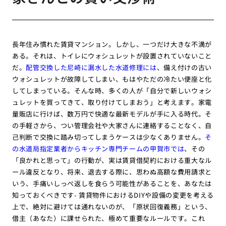
長年住み慣れた賃貸マンション。しかし、一つだけ大きな不満が
ある。それは、トイレにウォシュレットが設置されていないこと
だ。
配管交換した尼崎に漏水した水道修理には
、備え付けの古い
ウォシュレットが故障してしまい、もはやただの冷たい便座と化
してしまっている。そんな時、多くの人が「自分で新しいウォシ
ュレットを買ってきて、取り付けてしまおう」と考えます。家電
量販店に行けば、数万円で快適な最新モデルが手に入る時代。そ
の手軽さから、つい管理会社や大家さんに連絡することなく、自
己判断で交換に踏み切ってしまうケースは少なくありません。
そ
の水道局指定業者からキッチン専門チームの甲賀市では
、その
「良かれと思って」の行動が、実は賃貸借契約における重大なル
ール違反となり、将来、退去する際に、思わぬ高額な費用請求と
いう、手痛いしっぺ返しを食らう可能性があることを、あなたは
知っておくべきです- 賃貸物件におけるDIYや設備の変更を考える
上で、絶対に避けては通れないのが、「原状回復義務」という、
借主（あなた）に課せられた、極めて重要なルールです。これ