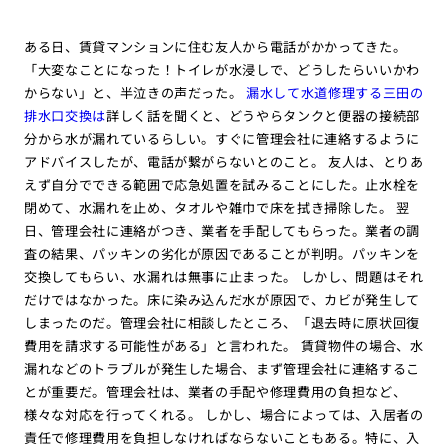
ある日、賃貸マンションに住む友人から電話がかかってきた。
「大変なことになった！トイレが水浸しで、どうしたらいいかわ
からない」と、半泣きの声だった。
漏水して水道修理する三田の
排水口交換は
詳しく話を聞くと、どうやらタンクと便器の接続部
分から水が漏れているらしい。すぐに管理会社に連絡するように
アドバイスしたが、電話が繋がらないとのこと。 友人は、とりあ
えず自分でできる範囲で応急処置を試みることにした。止水栓を
閉めて、水漏れを止め、タオルや雑巾で床を拭き掃除した。 翌
日、管理会社に連絡がつき、業者を手配してもらった。業者の調
査の結果、パッキンの劣化が原因であることが判明。パッキンを
交換してもらい、水漏れは無事に止まった。 しかし、問題はそれ
だけではなかった。床に染み込んだ水が原因で、カビが発生して
しまったのだ。管理会社に相談したところ、「退去時に原状回復
費用を請求する可能性がある」と言われた。 賃貸物件の場合、水
漏れなどのトラブルが発生した場合、まず管理会社に連絡するこ
とが重要だ。管理会社は、業者の手配や修理費用の負担など、
様々な対応を行ってくれる。 しかし、場合によっては、入居者の
責任で修理費用を負担しなければならないこともある。特に、入