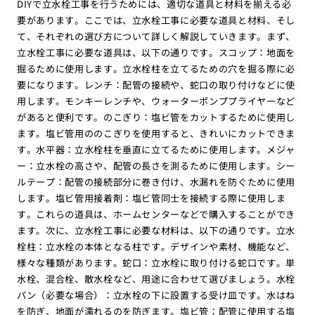
DIYで立水栓工事を行うためには、適切な道具と材料を揃える必
要があります。ここでは、立水栓工事に必要な道具と材料、そし
て、それぞれの選び方について詳しく解説していきます。まず、
立水栓工事に必要な道具は、以下の通りです。スコップ：地面を
掘るために使用します。立水栓柱を立てるための穴を掘る際に必
要になります。レンチ：配管の接続や、蛇口の取り付けなどに使
用します。モンキーレンチや、ウォーターポンププライヤーなど
があると便利です。のこぎり：塩ビ管をカットするために使用し
ます。塩ビ管用ののこぎりを使用すると、きれいにカットできま
す。水平器：立水栓柱を垂直に立てるために使用します。メジャ
ー：立水栓の高さや、配管の長さを測るために使用します。シー
ルテープ：配管の接続部分に巻き付け、水漏れを防ぐために使用
します。塩ビ管用接着剤：塩ビ管同士を接続する際に使用しま
す。これらの道具は、ホームセンターなどで購入することができ
ます。次に、立水栓工事に必要な材料は、以下の通りです。立水
栓柱：立水栓の本体となる柱です。デザインや素材、機能など、
様々な種類があります。蛇口：立水栓に取り付ける蛇口です。単
水栓、混合栓、散水栓など、用途に合わせて選びましょう。水栓
パン（必要な場合）：立水栓の下に設置する受け皿です。水はね
を防ぎ、地面が濡れるのを防ぎます。塩ビ管：配管に使用する塩