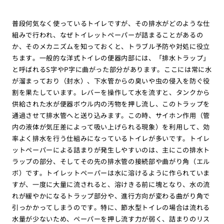
普段何気なく使っているトイレですが、その排水がどのような仕
組みで行われ、なぜトイレットペーパーが詰まることがあるの
か、そのメカニズムを知っておくと、トラブル予防や対処に役立
ちます。一般的な洋式トイレの便器内部には、「排水トラップ」
と呼ばれるS字やP字に曲がった部分があります。ここには常に水
が溜まっており（封水）、下水管からの臭いや虫の侵入を防ぐ役
割を果たしています。レバーを操作して水を流すと、タンクから
供給された水が便器ボウル内の汚物を押し流し、このトラップを
通過させて排水管へと送り込みます。この時、サイホン作用（管
内の液体が気圧差によって吸い上げられる現象）を利用して、効
率よく排水を行う仕組みになっているトイレが多いです。トイレ
ットペーパーによる詰まりが発生しやすいのは、主にこの排水ト
ラップの部分、そしてその先の排水管の接続部や曲がり角（エル
ボ）です。トイレットペーパーは水に溶けるように作られていま
すが、一度に大量に流されると、溶けきる前に塊となり、水の流
れが緩やかになるトラップ部分や、進行方向が変わる曲がり角で
引っかかってしまうのです。特に、節水型トイレの場合は流れる
水量が少ないため、ペーパーを押し流す力が弱く、詰まりのリス