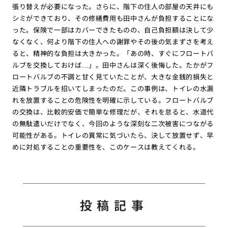
張り替えが必要になった。さらに、階下の住人の部屋の天井にも
シミができており、その修繕費用も田中さんが負担することにな
った。保険で一部はカバーできたものの、自己負担額は決して少
なくなく、何より階下の住人への謝罪やその後の気まずさを考え
ると、精神的な負担は大きかった。「あの時、すぐにフロートバ
ルブを交換しておけば…」。田中さんは深く後悔した。たかがフ
ロートバルブの不調と甘く見ていたことが、大きな金銭的損失と
近隣トラブルを招いてしまったのだ。この事例は、トイレの水漏
れを放置することの危険性を明確に示している。フロートバルブ
の交換は、比較的安価で簡単な修理だが、それを怠ると、水道代
の無駄遣いだけでなく、今回のような深刻な二次被害につながる
可能性がある。トイレの異常に気づいたら、決して放置せず、早
めに対処することの重要性を、このケースは教えてくれる。
投稿記事