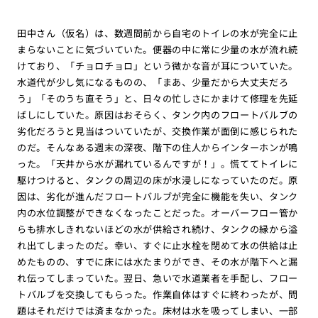
田中さん（仮名）は、数週間前から自宅のトイレの水が完全に止
まらないことに気づいていた。便器の中に常に少量の水が流れ続
けており、「チョロチョロ」という微かな音が耳についていた。
水道代が少し気になるものの、「まあ、少量だから大丈夫だろ
う」「そのうち直そう」と、日々の忙しさにかまけて修理を先延
ばしにしていた。原因はおそらく、タンク内のフロートバルブの
劣化だろうと見当はついていたが、交換作業が面倒に感じられた
のだ。そんなある週末の深夜、階下の住人からインターホンが鳴
った。「天井から水が漏れているんですが！」。慌ててトイレに
駆けつけると、タンクの周辺の床が水浸しになっていたのだ。原
因は、劣化が進んだフロートバルブが完全に機能を失い、タンク
内の水位調整ができなくなったことだった。オーバーフロー管か
らも排水しきれないほどの水が供給され続け、タンクの縁から溢
れ出てしまったのだ。幸い、すぐに止水栓を閉めて水の供給は止
めたものの、すでに床には水たまりができ、その水が階下へと漏
れ伝ってしまっていた。翌日、急いで水道業者を手配し、フロー
トバルブを交換してもらった。作業自体はすぐに終わったが、問
題はそれだけでは済まなかった。床材は水を吸ってしまい、一部