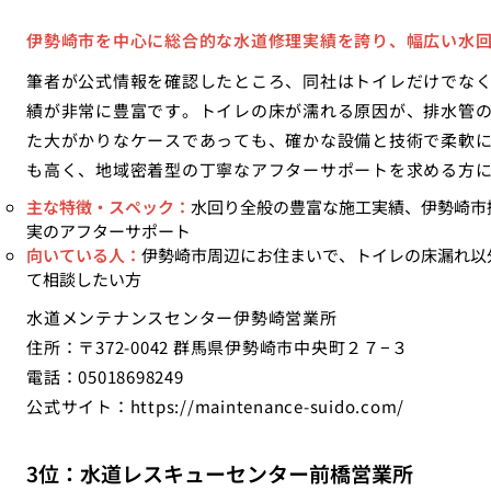
伊勢崎市を中心に総合的な水道修理実績を誇り、幅広い水
筆者が公式情報を確認したところ、同社はトイレだけでな
績が非常に豊富です。トイレの床が濡れる原因が、排水管
た大がかりなケースであっても、確かな設備と技術で柔軟
も高く、地域密着型の丁寧なアフターサポートを求める方
主な特徴・スペック：
水回り全般の豊富な施工実績、伊勢崎市
実のアフターサポート
向いている人：
伊勢崎市周辺にお住まいで、トイレの床漏れ以
て相談したい方
水道メンテナンスセンター伊勢崎営業所
住所：〒372-0042 群馬県伊勢崎市中央町２７−３
電話：05018698249
公式サイト：
https://maintenance-suido.com/
3位：水道レスキューセンター前橋営業所