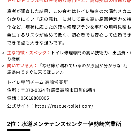
トイレトラブルへの圧倒的な専門性と、高崎拠点の迅速な
筆者が調査した結果、この会社はトイレ特有の水漏れメカ
分かりにくい「床の濡れ」に対して最も高い原因特定力を
化など、症状に応じた的確な修理プランを事前の無料見積
発生するリスクが極めて低く、初心者でも安心して依頼で
できる点も大きな強みです。
主な特徴・スペック：
トイレ修理専門の高い技術力、出張費・
り徹底
向いている人：
「なぜ床が濡れているのか原因が分からない」
馬県内ですぐに来てほしい方
トイレ専門チーム 高崎営業所
住所：〒370-0824 群馬県高崎市田町86番4
電話：05018809005
公式サイト：
https://rescue-toilet.com/
2位：水道メンテナンスセンター伊勢崎営業所