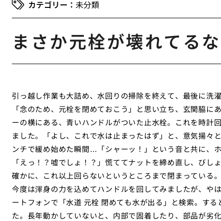
未分類
まさか元栓が壊れてるな
引っ越し作業も大詰め、水回りの掃除を終えて、最後に洗
「念のため、元栓を閉めておこう」と思い立ち、玄関脇に
ーの横にある、青いハンドルがついた止水栓。これを時計
ました。「よし、これで水は止まったはず」と、意気揚々
ンチで緩め始めた瞬間…「シャーッ！」という音と共に、
「えっ！？嘘でしょ！？」慌ててナットを締め直し、びし
確かに、これ以上回らないというところまで閉まっている
今度は渾身の力を込めてハンドルを回してみましたが、や
ートフォンで「水道 元栓 閉めても水が出る」と検索。す
た。長年動かしていないと、内部で固着したり、部品が劣