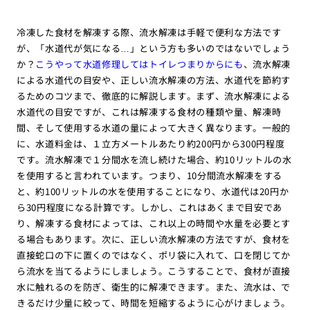
冷凍した食材を解凍する際、流水解凍は手軽で便利な方法です
が、「水道代が気になる…」という方も多いのではないでしょう
か？
こうやって水道修理してはトイレつまりからにも
、流水解凍
による水道代の目安や、正しい流水解凍の方法、水道代を節約す
るためのコツまで、徹底的に解説します。まず、流水解凍による
水道代の目安ですが、これは解凍する食材の種類や量、解凍時
間、そして使用する水道の量によって大きく異なります。一般的
に、水道料金は、１立方メートルあたり約200円から300円程度
です。流水解凍で１分間水を流し続けた場合、約10リットルの水
を使用すると言われています。つまり、10分間流水解凍をする
と、約100リットルの水を使用することになり、水道代は20円か
ら30円程度になる計算です。しかし、これはあくまで目安であ
り、解凍する食材によっては、これ以上の時間や水量を必要とす
る場合もあります。次に、正しい流水解凍の方法ですが、食材を
直接蛇口の下に置くのではなく、ポリ袋に入れて、口を閉じてか
ら流水を当てるようにしましょう。こうすることで、食材が直接
水に触れるのを防ぎ、衛生的に解凍できます。また、流水は、で
きるだけ少量に絞って、時間を短縮するように心がけましょう。